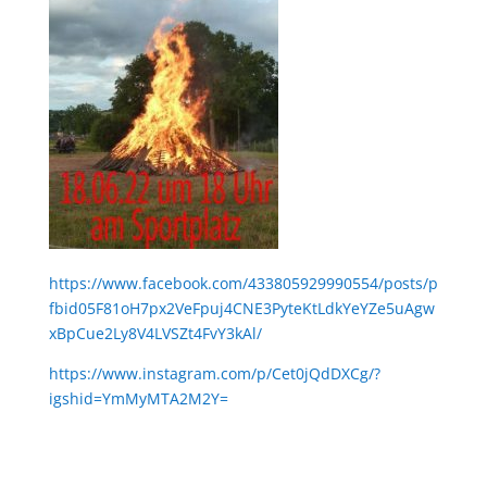
https://www.facebook.com/433805929990554/posts/p
fbid05F81oH7px2VeFpuj4CNE3PyteKtLdkYeYZe5uAgw
xBpCue2Ly8V4LVSZt4FvY3kAl/
https://www.instagram.com/p/Cet0jQdDXCg/?
igshid=YmMyMTA2M2Y=