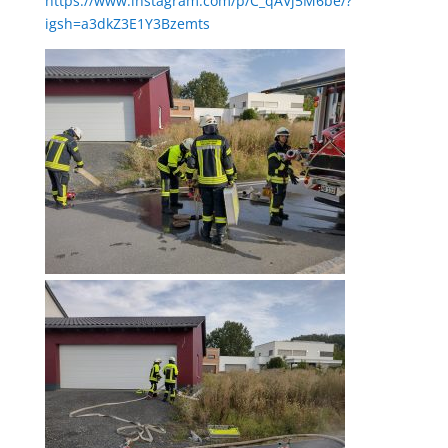
https://www.instagram.com/p/C_qAVj5M6be/?
igsh=a3dkZ3E1Y3Bzemts