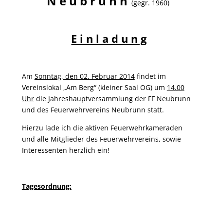
N e u b r u n n
(gegr. 1960)
E i n l a d u n g
Am
Sonntag, den 02. Februar 2014
findet im
Vereinslokal „Am Berg“ (kleiner Saal OG) um
14.00
Uhr
die Jahreshauptversammlung der FF Neubrunn
und des Feuerwehrvereins Neubrunn statt.
Hierzu lade ich die aktiven Feuerwehrkameraden
und alle Mitglieder des Feuerwehrvereins, sowie
Interessenten herzlich ein!
Tagesordnung: