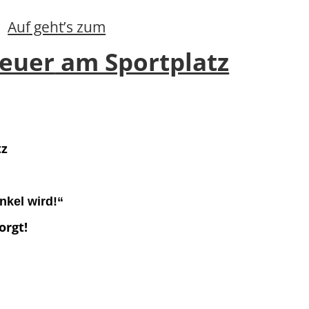
Auf geht’s zum
feuer
am Sportplatz
tz
kel wird!“
orgt!