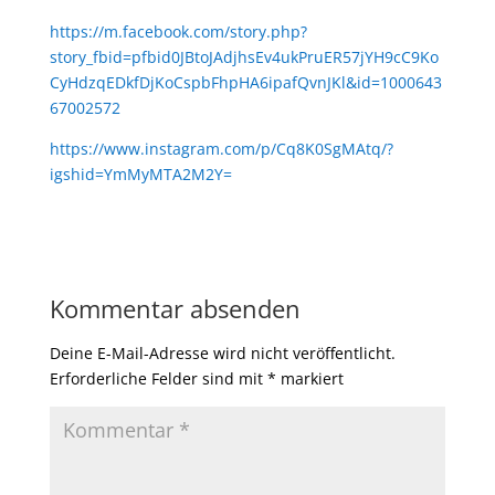
https://m.facebook.com/story.php?
story_fbid=pfbid0JBtoJAdjhsEv4ukPruER57jYH9cC9Ko
CyHdzqEDkfDjKoCspbFhpHA6ipafQvnJKl&id=1000643
67002572
https://www.instagram.com/p/Cq8K0SgMAtq/?
igshid=YmMyMTA2M2Y=
Kommentar absenden
Deine E-Mail-Adresse wird nicht veröffentlicht.
Erforderliche Felder sind mit
*
markiert