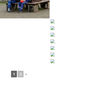
1
2
►